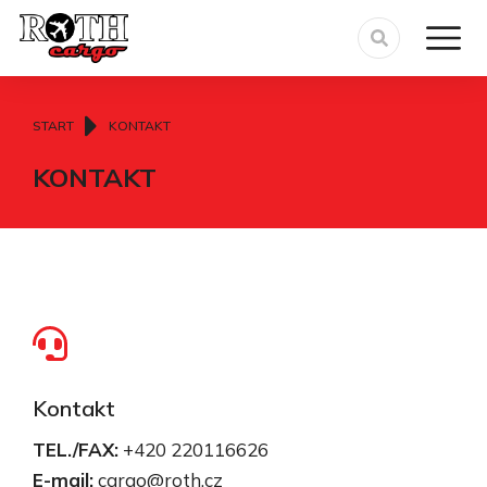
Sie befinden sich hier:
START
KONTAKT
KONTAKT
Kontakt
TEL./FAX:
+420 220116626
E-mail:
cargo@roth.cz