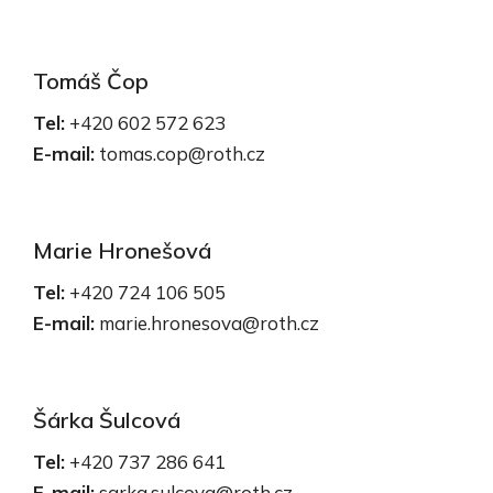
Tomáš Čop
Tel:
+420 602 572 623
E-mail:
tomas.cop@roth.cz
Marie Hronešová
Tel:
+420 724 106 505
E-mail:
marie.hronesova@roth.cz
Šárka Šulcová
Tel:
+420 737 286 641
E-mail:
sarka.sulcova@roth.cz