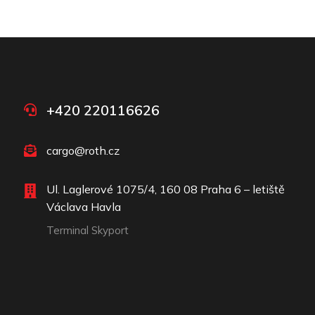
+420 220116626
cargo@roth.cz
Ul. Laglerové 1075/4, 160 08 Praha 6 – letiště
Václava Havla
Terminal Skyport